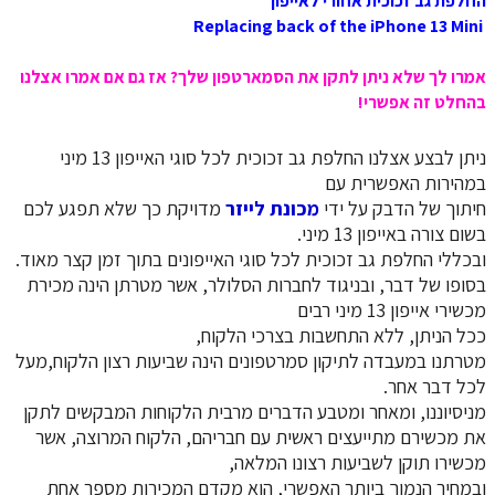
‏החלפת גב זכוכית אחורי לאייפון
Replacing back of the iPhone 13 Mini
אמרו לך שלא ניתן לתקן את הסמארטפון שלך? אז גם אם אמרו אצלנו
בהחלט זה אפשרי!
ניתן לבצע אצלנו החלפת גב זכוכית לכל סוגי האייפון 13 מיני
במהירות האפשרית עם
חיתוך של הדבק על ידי
מכונת לייזר
מדויקת כך שלא תפגע לכם
בשום צורה באייפון 13 מיני.
ובכללי החלפת גב זכוכית לכל סוגי האייפונים בתוך זמן קצר מאוד.
בסופו של דבר, ובניגוד לחברות הסלולר, אשר מטרתן הינה מכירת
מכשירי אייפון 13 מיני רבים
ככל הניתן, ללא התחשבות בצרכי הלקוח,
מטרתנו במעבדה לתיקון סמרטפונים הינה שביעות רצון הלקוח,מעל
לכל דבר אחר.
​​​​​​​מניסיוננו, ומאחר ומטבע הדברים מרבית הלקוחות המבקשים לתקן
את מכשירם מתייעצים ראשית עם חבריהם, הלקוח המרוצה, אשר
מכשירו תוקן לשביעות רצונו המלאה,
ובמחיר הנמוך ביותר האפשרי, הוא מקדם המכירות מספר אחת