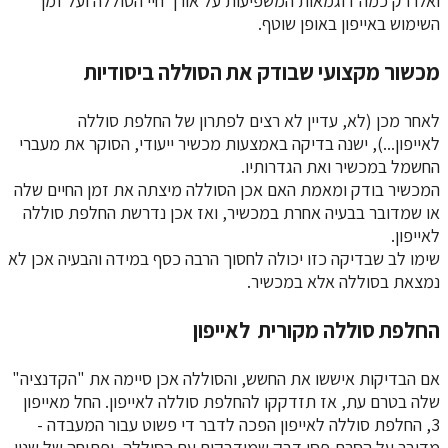
ואלו רק כמה דוגמאות המשפיעות על אורך חיי הסוללה ועל זמן
השימוש באייפון באופן שוטף.
מכשור מקצועי שבודק את הסוללה ביסודיות
לאחר מכן (לא, עדיין לא רצים לפתרון של החלפת סוללה
לאייפון...), ישנה בדיקה באמצעות מכשיר ייעודי, הסוקר את מעברי
החשמל במכשיר ואת הגדרותיו.
המכשיר בודק ומאמת האם אכן הסוללה מיצתה את זמן החיים שלה
או שמדובר בבעיה אחרת במכשיר, ואז אכן נדרשת החלפת סוללה
לאייפון.
שימו לב שבדיקה כזו יכולה לחסוך הרבה כסף במידה והבעיה אכן לא
נמצאת בסוללה אלא במכשיר.
החלפת סוללה מקורית לאייפון
אם הבדיקות איששו את החשש, והסוללה אכן סיימה את "הקדנציה"
שלה בטרם עת, אז תזדקקו להחלפת סוללה לאייפון. החל מאייפון
3, החלפת סוללה לאייפון הפכה לדבר די פשוט עבור המעבדה -
מדובר על הסרת פסי דבק שמודבקים עם הסוללה, ופתיחה של שניי