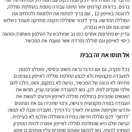
ברגים. בדורות קודמים יותר הייתה עבודה נוספת בהחלפת סוללה,
לדוגמה באייפון 12 , שם צריך לפתוח את הלחמות ולהלחים את
הסוללה החדשה. צריך לזכור שסוללה תקינה מחזיקה מעמד כשלוש
שנים וגם אם היא נגמרה,
עדיין יש פתרונות אחרים כמו גב שמולבש על הטלפון מאחורה ומהווה
כיסוי לאייפון וגם סוללה נפרדת אשר טוענת את המכשיר.
אל תנסו את זה בבית
בכל מקרה, גם אם הדבר נראה פשוט ובסיסי, מומלץ לפנות
למעבדה מקצועית ולא לבצע החלפת סוללה לאייפון בעצמכם.
פתיחה לא נכונה של המכשיר, נגיעה לא במקום, והופ, הלכו להם
אלפי שקלים לפח. לכן, גשו למעבדה שמבינה עניין, חפשו את
האנשים שמבינים בהחלפת סוללה לאייפון ויודעים לעשות את
העבודה בצורה מקצועית ורגישה, ורצוי שתכירו גם את הנתונים
ותדעו שקיימות אופציות לאורך כל הדרך. מעבדה טובה לא תנסה
'לדחוף' לכם סוללה חדשה במידה והסוללה שלכם לא בעייתית.
הגישה שלנו היא שהחלפת סוללה לאייפון אמורה להיות הפתרון
האחרון לבעיה. גשו למקום שאתם סומכים עליו ונותנים בו אמון.