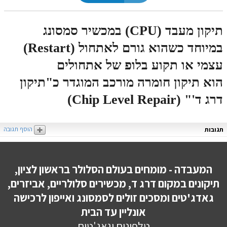
תיקון מעבד (CPU) במכשיר סמסונג
במיוחד כשהוא גורם לאתחול (Restart)
עצמי או תקוע בלופ של אתחולים
הוא תיקון חומרה מורכב המוגדר כ"תיקון
דרג ד'" (Chip Level Repair)
הוסף תגובה
תגובות
המעבדה - מומחים בעולם הסלולר בראשון לציון,
תיקונים במקום דרג ד, מכשירים סלולריים, אביזרים,
גאדג'טים ומסכים זולים לסמסונג ואייפון לרכישה
אונליין עד הבית
טלפונים וגאג'טים