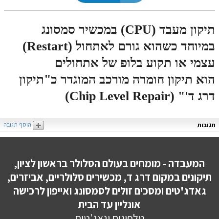
תיקון מעבד (CPU) במכשיר סמסונג
במיוחד כשהוא גורם לאתחול (Restart)
עצמי או תקוע בלופ של אתחולים
הוא תיקון חומרה מורכב המוגדר כ"תיקון
דרג ד'" (Chip Level Repair)
הוסף תגובה
תגובות
המעבדה - מומחים בעולם הסלולר בראשון לציון,
תיקונים במקום דרג ד, מכשירים סלולריים, אביזרים,
גאדג'טים ומסכים זולים לסמסונג ואייפון לרכישה
אונליין עד הבית
טלפונים וגאג'טים