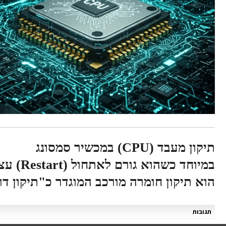
תיקון מעבד (CPU) במכשיר סמסונג
במיוחד כשהוא גורם לאתחול (Restart) עצמי או תקוע בלופ של אתחולים
הוא תיקון חומרה מורכב המוגדר כ"תיקון דרג ד'" (el Repair
תגובות