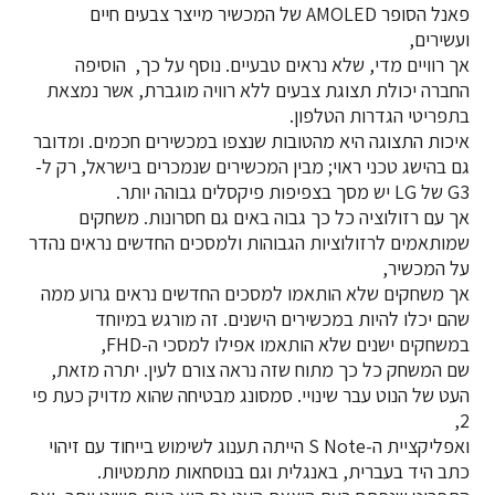
פאנל הסופר AMOLED של המכשיר מייצר צבעים חיים
ועשירים,
אך רוויים מדי, שלא נראים טבעיים. נוסף על כך, הוסיפה
החברה יכולת תצוגת צבעים ללא רוויה מוגברת, אשר נמצאת
בתפריטי הגדרות הטלפון.
איכות התצוגה היא מהטובות שנצפו במכשירים חכמים. ומדובר
גם בהישג טכני ראוי; מבין המכשירים שנמכרים בישראל, רק ל-
G3 של LG יש מסך בצפיפות פיקסלים גבוהה יותר.
אך עם רזולוציה כל כך גבוה באים גם חסרונות. משחקים
שמותאמים לרזולוציות הגבוהות ולמסכים החדשים נראים נהדר
על המכשיר,
אך משחקים שלא הותאמו למסכים החדשים נראים גרוע ממה
שהם יכלו להיות במכשירים הישנים. זה מורגש במיוחד
במשחקים ישנים שלא הותאמו אפילו למסכי ה-FHD,
שם המשחק כל כך מתוח שזה נראה צורם לעין. יתרה מזאת,
העט של הנוט עבר שינויי. סמסונג מבטיחה שהוא מדויק כעת פי
2,
ואפליקציית ה-S Note הייתה תענוג לשימוש בייחוד עם זיהוי
כתב היד בעברית, באנגלית וגם בנוסחאות מתמטיות.