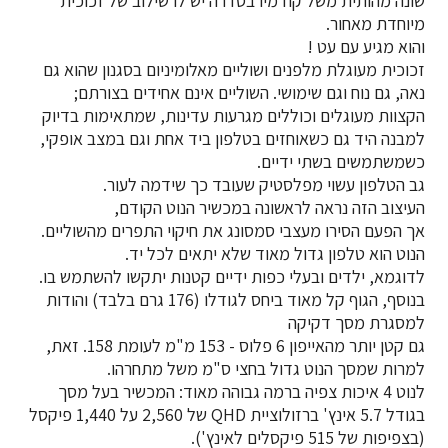
​​​​​​​שונה מהותית משל קודמיו בסדרה יש לו שילוב של זכוכית
מיוחדת מאחור.
והוא מגיע עם עט !
זכוכית מעוגלת מלפנים ושוליים מאלומיניום בסגנון שהוא גם
נאה, גם נוח וגם שימושי. השוליים אינם אחידים בצורתם;
הקצוות מעוגלים וכוללים מגרעות עדינות, שמתאימות בדיוק
למבנה היד גם כשאוחזים בטלפון ביד אחת וגם במצב אופקי,
כשמשתמשים בשתי ידיים.
גב הטלפון עשוי מפלסטיק שעובד כך שידמה לעור.
העיצוב הזה נראה לראשונה במכשיר הנוט הקודם,
אך הפעם הסירו מעצבי סמסונג את חיקוי התפרים מהשוליים.
הנוט הוא טלפון גדול מאוד שלא יתאים לכל יד.
לדוגמא, ילדים ובעלי כפות ידיים קטנות יתקשו להשתמש בו.
בנוסף, הגוף קל מאוד ביחס לגודלו (176 גרם בלבד) והודות
למסגרת מסך דקיקה
גם קטן יותר מהאייפון 6 פלוס - 153 מ"מ לעומת 158. זאת,
למרות שמסך הנוט גדול בחצי ס"מ משל מתחרהו.
לנוט 4 איכות צפיה ברמה גבוהה מאוד: המכשיר בעל מסך
בגודל 5.7 אינץ' ברזולוציית QHD של 2,560 על 1,440 פיקסל
(בצפיפות של 515 פיקסלים לאינץ').