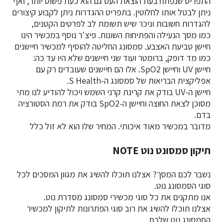
התפריט שנפתח בעת הוצאת העט גם הוא כעת פשוט יותר, ואף
ניתן לבטל אותו לחלוטין. בתפריט ההגדרות ניתן לקבוע קיצורים
להגדרות חשובות וניכר שיש תשומת לב לפרטים הקטנים,
כמו מסך הנעילה והפתיחות השונות. פיצ'ר נוסף במכשיר הינו
חיישן טביעת האצבע. סמסונג החליטה להוסיף למכשיר חיישנים
כמו מד דופק, ברומטר ועוד שני חיישנים שלא היו עד כה:
חיישן UV וחיישן SpO2. אלו הם חיישנים שעובדים רק עם
אפליקצית הבריאות של סמסונג ה-S Health.
חיישן ה-UV בודק את קרינת קרני השמש ויכול להודיע לנו מתי
מסוכן לצאת החוצה וחיישן ה-SpO2 בודק את רמת הסטורציה
בדם.
מדובר במכשיר מאוד איכותי. המחיר שלו הוא לא זול כלל
תיקון סמסונט נוט NOTE
נשבר לכם המסך? אצלנו תוכלו להשיג את מגוון המסכים לכל
סוגי הסמסונג נוט.
אנו מתקנים את כל סוגי מכשירי סמסונג מסדרת נוט.
אצלנו תוכלו להשיג את רוב סוגי הפתרונות לתיקון למכשיר
הסמסונג נוט שלכם.