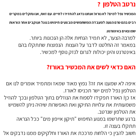
​​​​​​​נרטב הטלפון ?
המכשיר נפל למים? לא נורא! אנחנו נדאג להחזירו לחיים. עם זאת, אנו נתקלים במקרים
רבים בהם טרם הגעה למעבדה המשתמשים מבצעים חיפוש בגוגל ועוקבים אחר הוראות
שמוצאים באינטרנט.
למרבה הצער, לא תמיד הנחיות אלה הן הנכונות ביותר.
במאמר זה החלטנו לדבר על העצות הנפוצות שתתקלו בהם
באינטרנט והינן יכולות לגרום לנזק נוסף למכשיר.
האם כדאי לשים את המכשיר באורז?
איפה לא שמענו את זה? נפוץ מאוד שמאז ומתמיד אומרים לנו אם
הטלפון נפל למים ישר תכניסו לאורז.
אז כן! האורז תפקידו לספוח את הנוזלים בתוך הטלפון ובכך להוזיל
משמעותית את עלויות התיקון ואת האפשרות שיהיה ניתן להשמיש
את הטלפון שנרטב.
ברגע שתרשמו במנוע החיפוש "תיקון אייפון מים" ככל הנראה
תתקלו בעצה זו.
חשוב להבין כי הלחות מרככת את האורז וחלקיקים ממנו נדבקים אל