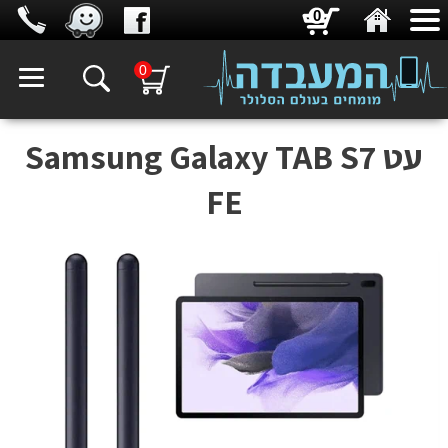
0
0
עט Samsung Galaxy TAB S7
FE