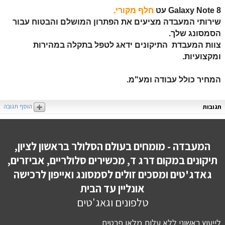
Galaxy Note 8
עט
חלף מקורי.
שירותי המעבדה מציעים את הפתרון המושלם והבטוח עבור
הסמסונג שלך.
צוות המעבדת התיקונים ידאג לטפל בתקלה במהירות
ומקצועיות.
המחיר כולל עבודה ומע"מ.
הוסף תגובה
תגובות
המעבדה - מומחים בעולם הסלולר בראשון לציון,
תיקונים במקום דרג ד, מכשירים סלולריים, אביזרים,
גאדג'טים ומסכים זולים לסמסונג ואייפון לרכישה
אונליין עד הבית
טלפונים וגאג'טים
לייעוץ ראשוני ללא עלות מלאו פרטים