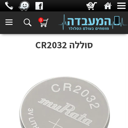
0
0
סוללה CR2032