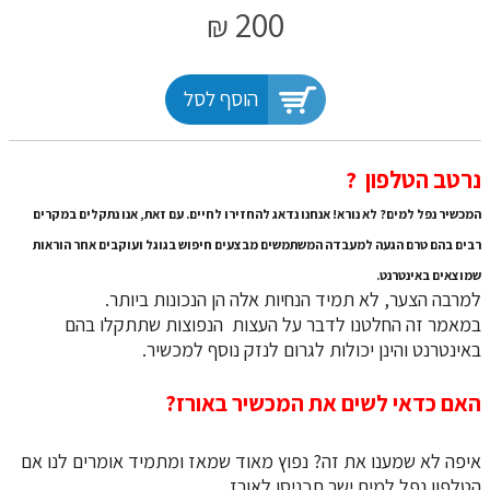
200
₪
הוסף לסל
​​​​​​​נרטב הטלפון ?
המכשיר נפל למים? לא נורא! אנחנו נדאג להחזירו לחיים. עם זאת, אנו נתקלים במקרים
רבים בהם טרם הגעה למעבדה המשתמשים מבצעים חיפוש בגוגל ועוקבים אחר הוראות
שמוצאים באינטרנט.
למרבה הצער, לא תמיד הנחיות אלה הן הנכונות ביותר.
במאמר זה החלטנו לדבר על העצות הנפוצות שתתקלו בהם
באינטרנט והינן יכולות לגרום לנזק נוסף למכשיר.
האם כדאי לשים את המכשיר באורז?
איפה לא שמענו את זה? נפוץ מאוד שמאז ומתמיד אומרים לנו אם
הטלפון נפל למים ישר תכניסו לאורז.