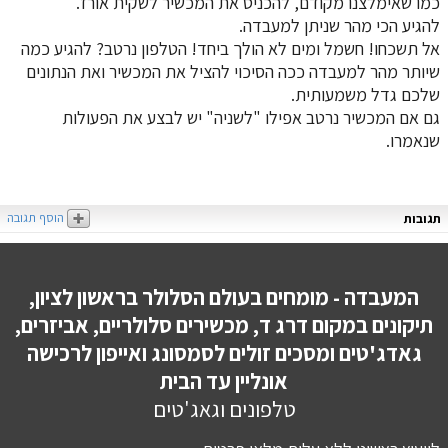
כמו שאימלצנו מקודם, להכניס את המכשיר לשקית אורז.
להגיע הכי מהר שניתן למעבדה.
אל תשכחו! חשמל ומים לא הולך ביחד! הטלפון נרטב? להגיע כמה
שיותר מהר למעבדה ככה הסיכוי להציל את המכשיר ואת הנתונים
שלכם גדל משמעותית.
גם אם המכשיר נרטב אפילו "לשניה" יש לבצע את הפעולות
שנאמרו.
הוסף תגובה
תגובות
המעבדה - מומחים בעולם הסלולר בראשון לציון,
תיקונים במקום דרג ד, מכשירים סלולריים, אביזרים,
גאדג'טים ומסכים זולים לסמסונג ואייפון לרכישה
אונליין עד הבית
טלפונים וגאג'טים