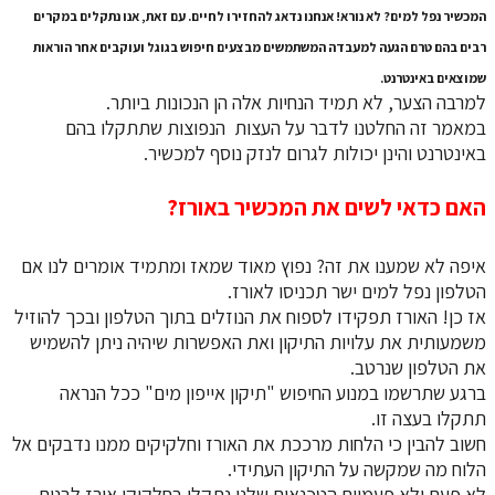
המכשיר נפל למים? לא נורא! אנחנו נדאג להחזירו לחיים. עם זאת, אנו נתקלים במקרים
רבים בהם טרם הגעה למעבדה המשתמשים מבצעים חיפוש בגוגל ועוקבים אחר הוראות
שמוצאים באינטרנט.
למרבה הצער, לא תמיד הנחיות אלה הן הנכונות ביותר.
במאמר זה החלטנו לדבר על העצות הנפוצות שתתקלו בהם
באינטרנט והינן יכולות לגרום לנזק נוסף למכשיר.
האם כדאי לשים את המכשיר באורז?
איפה לא שמענו את זה? נפוץ מאוד שמאז ומתמיד אומרים לנו אם
הטלפון נפל למים ישר תכניסו לאורז.
אז כן! האורז תפקידו לספוח את הנוזלים בתוך הטלפון ובכך להוזיל
משמעותית את עלויות התיקון ואת האפשרות שיהיה ניתן להשמיש
את הטלפון שנרטב.
ברגע שתרשמו במנוע החיפוש "תיקון אייפון מים" ככל הנראה
תתקלו בעצה זו.
חשוב להבין כי הלחות מרככת את האורז וחלקיקים ממנו נדבקים אל
הלוח מה שמקשה על התיקון העתידי.
לא פעם ולא פעמיים הטכנאים שלנו נתקלו בחלקיקי אורז לבנים