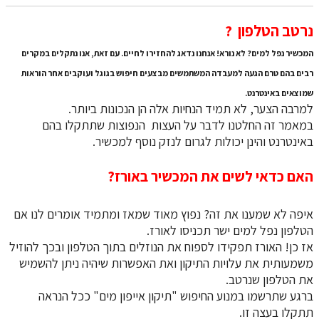
​​​​​​​נרטב הטלפון ?
המכשיר נפל למים? לא נורא! אנחנו נדאג להחזירו לחיים. עם זאת, אנו נתקלים במקרים
רבים בהם טרם הגעה למעבדה המשתמשים מבצעים חיפוש בגוגל ועוקבים אחר הוראות
שמוצאים באינטרנט.
למרבה הצער, לא תמיד הנחיות אלה הן הנכונות ביותר.
במאמר זה החלטנו לדבר על העצות הנפוצות שתתקלו בהם
באינטרנט והינן יכולות לגרום לנזק נוסף למכשיר.
האם כדאי לשים את המכשיר באורז?
איפה לא שמענו את זה? נפוץ מאוד שמאז ומתמיד אומרים לנו אם
הטלפון נפל למים ישר תכניסו לאורז.
אז כן! האורז תפקידו לספוח את הנוזלים בתוך הטלפון ובכך להוזיל
משמעותית את עלויות התיקון ואת האפשרות שיהיה ניתן להשמיש
את הטלפון שנרטב.
ברגע שתרשמו במנוע החיפוש "תיקון אייפון מים" ככל הנראה
תתקלו בעצה זו.