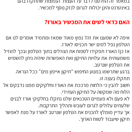
במאמר זה החלטנו לדבר על העצות הנפוצות שתתקלו בהם
באינטרנט והינן יכולות לגרום לנזק נוסף למכשיר.
האם כדאי לשים את המכשיר באורז?
איפה לא שמענו את זה? נפוץ מאוד שמאז ומתמיד אומרים לנו אם
הטלפון נפל למים ישר תכניסו לאורז.
אז כן! האורז תפקידו לספוח את הנוזלים בתוך הטלפון ובכך להוזיל
משמעותית את עלויות התיקון ואת האפשרות שיהיה ניתן להשמיש
את הטלפון שנרטב.
ברגע שתרשמו במנוע החיפוש "תיקון אייפון מים" ככל הנראה
תתקלו בעצה זו.
חשוב להבין כי הלחות מרככת את האורז וחלקיקים ממנו נדבקים אל
הלוח מה שמקשה על התיקון העתידי.
לא פעם ולא פעמיים הטכנאים שלנו נתקלו בחלקיקי אורז לבנים
שלעתים עלולים לגרום לעובש ותהליך התרקבות.
אך עדיין מומלץ להכניס את הטלפון שנרטב לאורז על מנת לאפשר
תיקון שיעבוד לטווח הארוך.