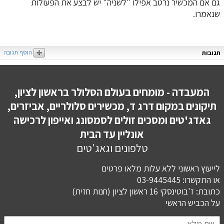
גם אם המכשיר נרטב אפילו "לשניה" יש לבצע את הפעולות
שנאמרו.
הוסף תגובה
תגובות
המעבדה - מומחים בעולם הסלולר בראשון לציון,
תיקונים במקום דרג ד, מכשירים סלולריים, אביזרים,
גאדג'טים ומסכים זולים לסמסונג ואייפון לרכישה
אונליין עד הבית
טלפונים וגאג'טים
לייעוץ ראשוני ללא עלות מלאו פרטים
או התקשרו: 03-9445445
כתובת: ז'בוטינסקי 16 ראשון לציון (חנות חזית)
​​​​​​​על הכביש הראשי