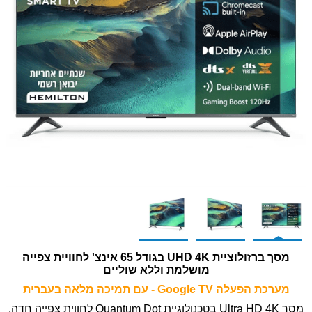
מסך ברזולוציית UHD 4K בגודל 65 אינצ' לחוויית צפייה
מושלמת וללא שוליים
מערכת הפעלה Google TV - עם תמיכה מלאה בעברית
מסך Ultra HD 4K בטכנולוגיית Quantum Dot לחווית צפייה חדה,