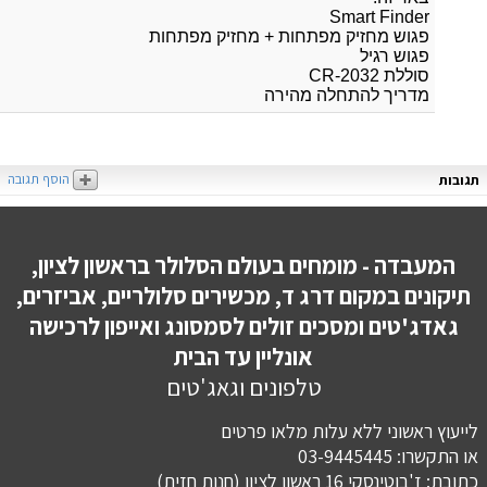
Smart Finder
פגוש מחזיק מפתחות + מחזיק מפתחות
פגוש רגיל
סוללת CR-2032
מדריך להתחלה מהירה
הוסף תגובה
תגובות
המעבדה - מומחים בעולם הסלולר בראשון לציון,
תיקונים במקום דרג ד, מכשירים סלולריים, אביזרים,
גאדג'טים ומסכים זולים לסמסונג ואייפון לרכישה
אונליין עד הבית
טלפונים וגאג'טים
לייעוץ ראשוני ללא עלות מלאו פרטים
או התקשרו: 03-9445445
כתובת: ז'בוטינסקי 16 ראשון לציון (חנות חזית)