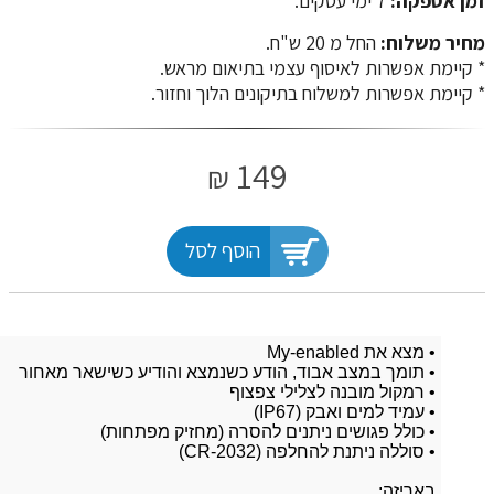
זמן אספקה:
7 ימי עסקים.
מחיר משלוח:
החל מ 20 ש"ח.
​​​​​​​* קיימת אפשרות לאיסוף עצמי בתיאום מראש.
* קיימת אפשרות למשלוח בתיקונים הלוך וחזור.
149
₪
הוסף לסל
• מצא את My-enabled
• תומך במצב אבוד, הודע כשנמצא והודיע ​​כשישאר מאחור
• רמקול מובנה לצלילי צפצוף
• עמיד למים ואבק (IP67)
• כולל פגושים ניתנים להסרה (מחזיק מפתחות)
• סוללה ניתנת להחלפה (CR-2032)
באריזה: