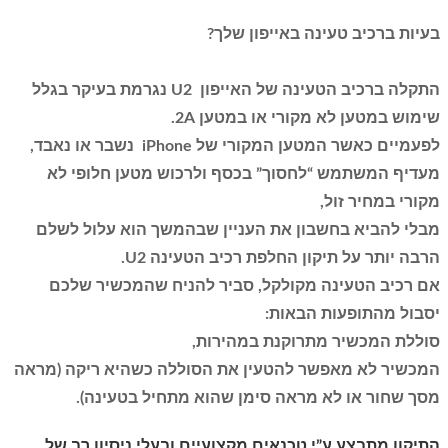
בעיות ברכיב טעינה באייפון שלך?
התקלה ברכיב הטעינה של האייפון
U2
נגרמת בעיקר בגלל
שימוש במטען לא מקורי או במטען 2A.
לפעמיים כאשר המטען המקורי של iPhone נשבר או נאבד,
מעדיף המשתמש “לחסוך” בכסף ולרכוש מטען חלופי לא
מקורי במחיר זול,
מבלי להביא בחשבון את העניין שבהמשך הוא עלול לשלם
הרבה יותר על תיקון החלפת רכיב הטעינה
U2
.
אם רכיב הטעינה מקולקל, סביר להניח שהמכשיר שלכם
יסבול מהתופעות הבאות:
סוללת המכשיר מתרוקנת במהירות,
המכשיר לא מאפשר להטעין את הסוללה כשהיא ריקה (מראה
מסך שחור או לא מראה סימן שהוא מתחיל בטעינה).
התיקון מתבצע ע”י טכנאים מקצועיים ובעלי ניסיון רב של