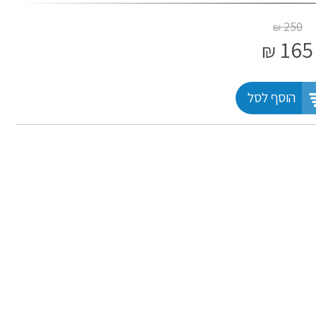
250
₪
165
₪
הוסף לסל