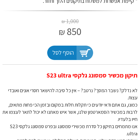
* קיימת אפשרות למשלוח בתיקונים הלוך וחזור.
1,000
₪
850
₪
הוסף לסל
תיקון מכשיר סמסונג גלקסי S23 ultra
לא נדלק? נשבר המסך? נרטב? – אין כל סיבה להישאר חסרי אונים ואובדי
עצות.
כמונו, גם אתם ודאי יודעים כי תקלות חלות במקום ובזמן הכי פחות מתאים,
לרבות במכשיר הסמארטפון שלנו, אשר איש מאתנו לא יכול לתאר לעצמו את
חייו בלעדיו.
אנו מתמחים בתיקון כל סדרת מכשירי סמסונג ובפרט סמסונג גלקסי S23
ultra.