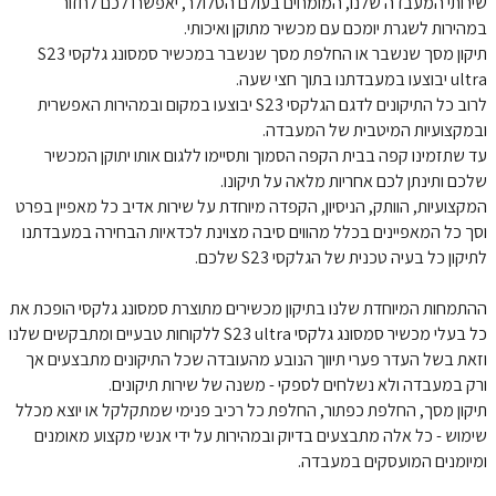
שירותי המעבדה שלנו, המומחים בעולם הסלולר, יאפשרו לכם לחזור
במהירות לשגרת יומכם עם מכשיר מתוקן ואיכותי.
תיקון מסך שנשבר או החלפת מסך שנשבר במכשיר סמסונג גלקסי S23
ultra יבוצעו במעבדתנו בתוך חצי שעה.
לרוב כל התיקונים לדגם הגלקסי S23 יבוצעו במקום ובמהירות האפשרית
ובמקצועיות המיטבית של המעבדה.
עד שתזמינו קפה בבית הקפה הסמוך ותסיימו ללגום אותו יתוקן המכשיר
שלכם ותינתן לכם אחריות מלאה על תיקונו.
המקצועיות, הוותק, הניסיון, הקפדה מיוחדת על שירות אדיב כל מאפיין בפרט
וסך כל המאפיינים בכלל מהווים סיבה מצוינת לכדאיות הבחירה במעבדתנו
לתיקון כל בעיה טכנית של הגלקסי S23 שלכם.
ההתמחות המיוחדת שלנו בתיקון מכשירים מתוצרת סמסונג גלקסי הופכת את
כל בעלי מכשיר סמסונג גלקסי S23 ultra ללקוחות טבעיים ומתבקשים שלנו
וזאת בשל העדר פערי תיווך הנובע מהעובדה שכל התיקונים מתבצעים אך
ורק במעבדה ולא נשלחים לספקי - משנה של שירות תיקונים.
תיקון מסך, החלפת כפתור, החלפת כל רכיב פנימי שמתקלקל או יוצא מכלל
שימוש - כל אלה מתבצעים בדיוק ובמהירות על ידי אנשי מקצוע מאומנים
ומיומנים המועסקים במעבדה.