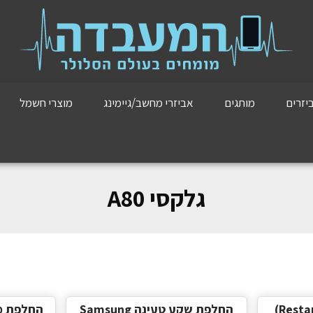
יזרים
מותגים
אביזרי מחשב/גיימינג
מוצרי חשמל
גלקסי A80
‏החלפת שקע טעינה Samsung